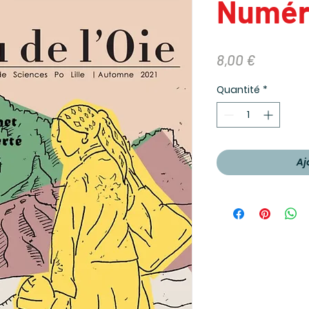
Numér
Prix
8,00 €
Quantité
*
Aj