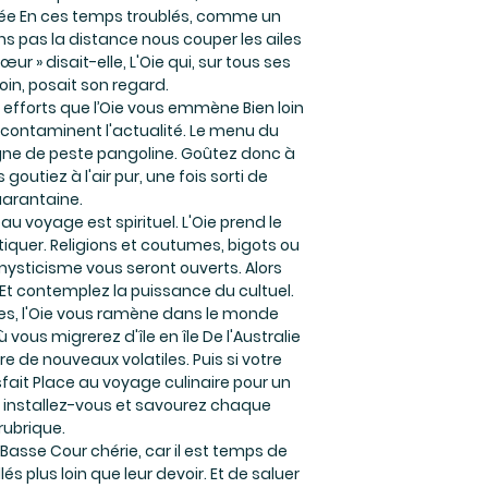
tée En ces temps troublés, comme un
sons pas la distance nous couper les ailes
œur » disait-elle, L'Oie qui, sur tous ses
loin, posait son regard.
 efforts que l’Oie vous emmène Bien loin
ontaminent l'actualité. Le menu du
gne de peste pangoline. Goûtez donc à
utiez à l'air pur, une fois sorti de
arantaine.
u voyage est spirituel. L'Oie prend le
iquer. Religions et coutumes, bigots ou
ysticisme vous seront ouverts. Alors
Et contemplez la puissance du cultuel.
les, l'Oie vous ramène dans le monde
 vous migrerez d'île en île De l'Australie
e de nouveaux volatiles. Puis si votre
sfait Place au voyage culinaire pour un
rs installez-vous et savourez chaque
rubrique.
asse Cour chérie, car il est temps de
és plus loin que leur devoir. Et de saluer