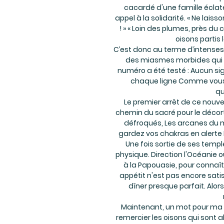
cacardé d'une famille écla
appel à la solidarité. « Ne lais
! » « Loin des plumes, près du c
oisons partis 
C’est donc au terme d’intenses
des miasmes morbides qui c
numéro a été testé : Aucun si
chaque ligne Comme vous go
qu
Le premier arrêt de ce nouvea
chemin du sacré pour le décort
défroqués, Les arcanes du m
gardez vos chakras en alerte 
Une fois sortie de ses temp
physique. Direction l'Océanie où
à la Papouasie, pour connaîtr
appétit n'est pas encore sati
dîner presque parfait. Alo
Maintenant, un mot pour ma B
remercier les oisons qui sont all