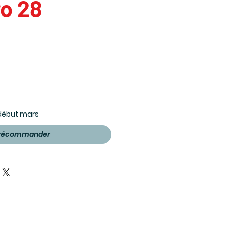
o 28
 début mars
récommander