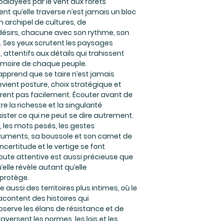
 balayées par le vent aux forêts
ent qu’elle traverse n’est jamais un bloc
un archipel de cultures, de
 désirs, chacune avec son rythme, son
. Ses yeux scrutent les paysages
 attentifs aux détails qui trahissent
 mémoire de chaque peuple.
apprend que se taire n’est jamais
evient posture, choix stratégique et
ivrent pas facilement. Écouter avant de
re la richesse et la singularité
xister ce qui ne peut se dire autrement.
s, les mots pesés, les gestes
ruments, sa boussole et son carnet de
ncertitude et le vertige se font
coute attentive est aussi précieuse que
u’elle révèle autant qu’elle
protège.
e aussi des territoires plus intimes, où le
racontent des histoires qui
bserve les élans de résistance et de
raversent les normes, les lois et les