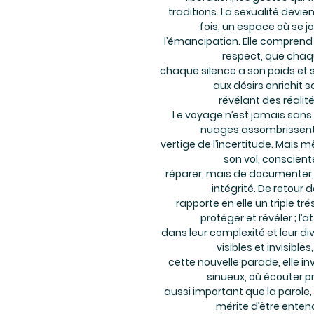
traditions. La sexualité devi
fois, un espace où se 
l’émancipation. Elle comprend
respect, que chaq
chaque silence a son poids et s
aux désirs enrichit
révélant des réalit
Le voyage n’est jamais sans
nuages assombrissent l’
vertige de l’incertitude. Mais
son vol, conscient
réparer, mais de documenter,
intégrité. De retour d
rapporte en elle un triple tré
protéger et révéler ; l’
dans leur complexité et leur div
visibles et invisible
cette nouvelle parade, elle inv
sinueux, où écouter pr
aussi important que la parole,
mérite d’être enten