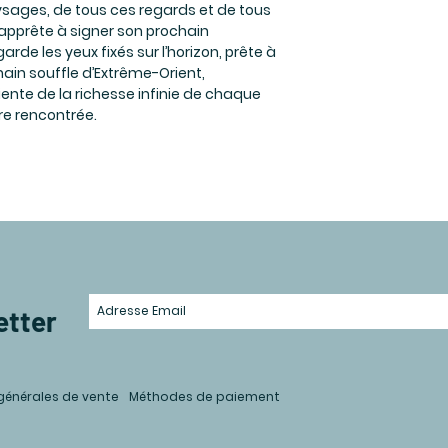
sages, de tous ces regards et de tous
’apprête à signer son prochain
 garde les yeux fixés sur l’horizon, prête à
hain souffle d’Extrême-Orient,
iente de la richesse infinie de chaque
re rencontrée.
etter
générales de vente
Méthodes de paiement