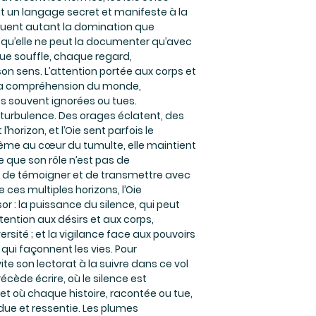
ent un langage secret et manifeste à la
jouent autant la domination que
 qu’elle ne peut la documenter qu’avec
ue souffle, chaque regard,
on sens. L’attention portée aux corps et
 sa compréhension du monde,
és souvent ignorées ou tues.
 turbulence. Des orages éclatent, des
horizon, et l’Oie sent parfois le
 même au cœur du tumulte, elle maintient
e que son rôle n’est pas de
 de témoigner et de transmettre avec
e ces multiples horizons, l’Oie
sor : la puissance du silence, qui peut
attention aux désirs et aux corps,
ersité ; et la vigilance face aux pouvoirs
s, qui façonnent les vies. Pour
ite son lectorat à la suivre dans ce vol
écède écrire, où le silence est
 et où chaque histoire, racontée ou tue,
due et ressentie. Les plumes