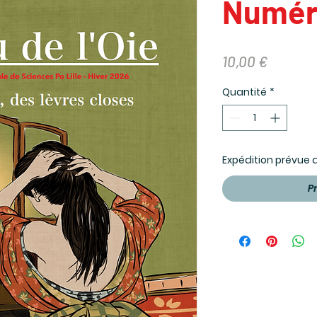
Numér
Prix
10,00 €
Quantité
*
Expédition prévue
P