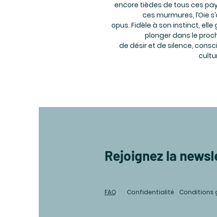
encore tièdes de tous ces pay
ces murmures, l’Oie s
opus. Fidèle à son instinct, elle
plonger dans le proc
de désir et de silence, consc
cultu
Rejoignez la newsl
FAQ
Confidentialité
Conditions 