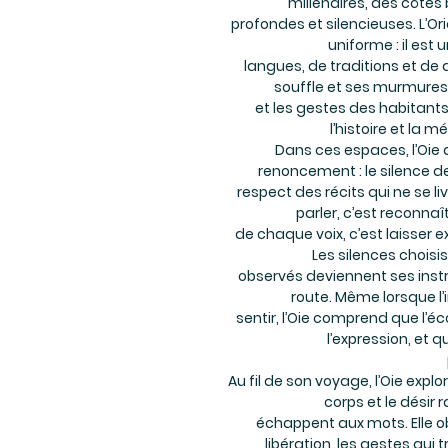
millénaires, des côtes
profondes et silencieuses. L’Ori
uniforme : il est 
langues, de traditions et de
souffle et ses murmures
et les gestes des habitants,
l’histoire et la
Dans ces espaces, l’Oie 
renoncement : le silence d
respect des récits qui ne se l
parler, c’est reconnaît
de chaque voix, c’est laisser e
Les silences choisi
observés deviennent ses inst
route. Même lorsque l’i
sentir, l’Oie comprend que l’é
l’expression, et q
Au fil de son voyage, l’Oie explor
corps et le désir 
échappent aux mots. Elle o
libération, les gestes qui t