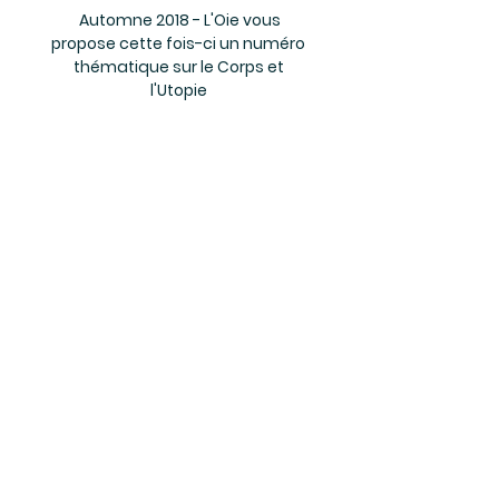
Automne 2018 - L'Oie vous
propose cette fois-ci un numéro
thématique sur le Corps et
l'Utopie
Rejoignez la newsletter
Je deviens un oisillon
FAQ
Confidentialité
Conditions générales de vente
Méthodes de paiement